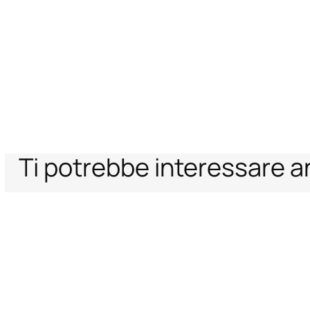
Ti potrebbe interessare 
Home
Donna
Abbigliamento
Abiti
Mini Slip Dress Con Stampa Ray
Supporto
Azienda