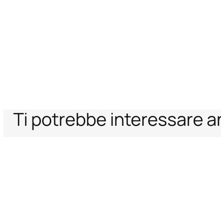
Ti potrebbe interessare 
Home
Donna
Abbigliamento
Gonne
Gonna Con Stampa Ray Devo
Supporto
Azienda