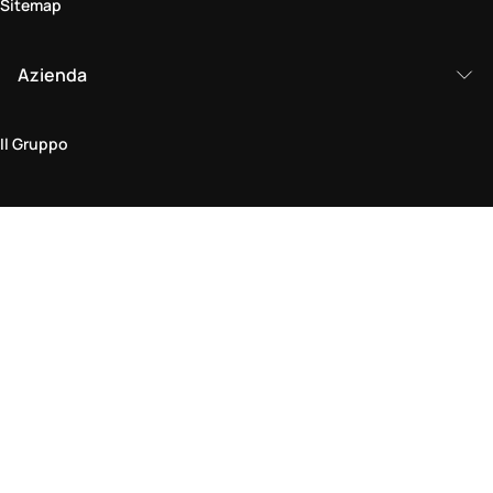
Sitemap
Azienda
Il Gruppo
Area legale
Politica sulla Privacy & Cookie
Termini & Condizioni
Policy di Reso
Dichiarazione di Accessibilità
Vieni a trovarci in negozio