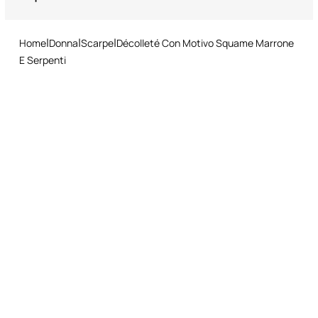
Servizio di restituzione: avete 15 giorni di tempo dalla consegna per
Monogram RC metallico sotto la suola
seguire la nostra procedura semplice e veloce di reso.
Made in Italy
Home
Donna
Scarpe
Décolleté Con Motivo Squame Marrone
Tacco: 11 cm
E Serpenti