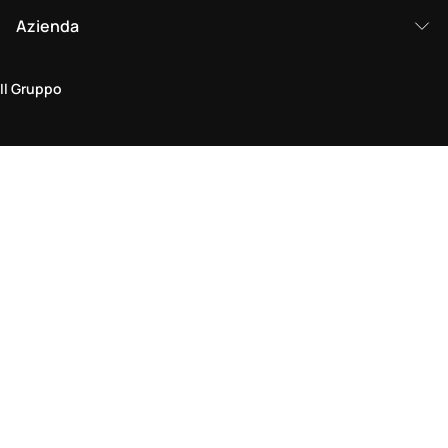
Azienda
Il Gruppo
Area legale
Politica sulla Privacy & Cookie
Termini & Condizioni
Policy di Reso
Dichiarazione di Accessibilità
Vieni a trovarci in negozio
Trova un negozio