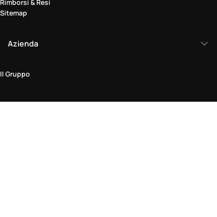
Rimborsi & Resi
Sitemap
Azienda
Il Gruppo
Area legale
Politica sulla Privacy & Cookie
Termini & Condizioni
Policy di Reso
Dichiarazione di Accessibilità
Vieni a trovarci in negozio