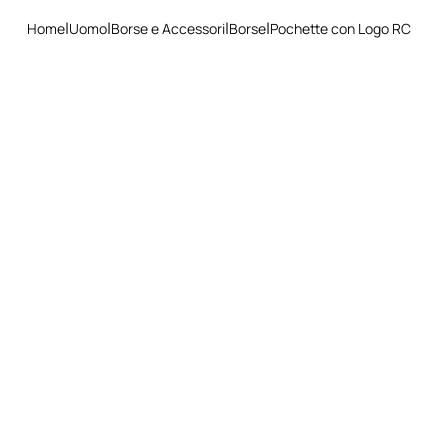
seguire la nostra procedura semplice e veloce di reso.
Stirare a bassa temperatura - senza vapore
Home
Uomo
Borse e Accessori
Borse
Pochette con Logo RC
Non lavare a secco