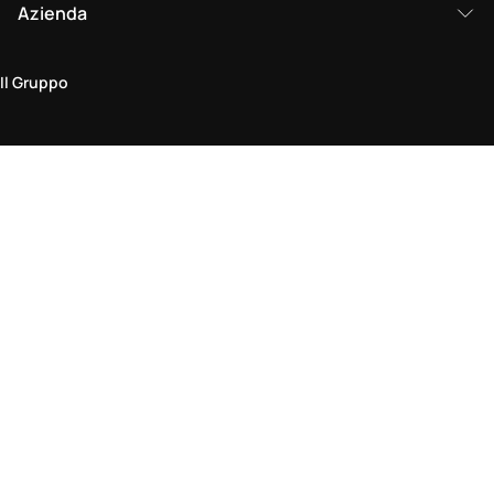
Azienda
Il Gruppo
Area legale
Politica sulla Privacy & Cookie
Termini & Condizioni
Policy di Reso
Dichiarazione di Accessibilità
Vieni a trovarci in negozio
Trova un negozio