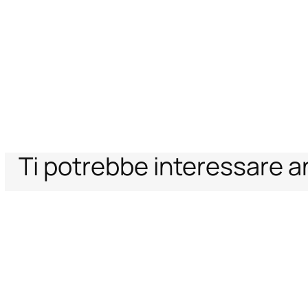
Ti potrebbe interessare 
Home
Uomo
Borse e Accessori
Penne
PENNA ROBERTO CAVALLI
Supporto
Azienda