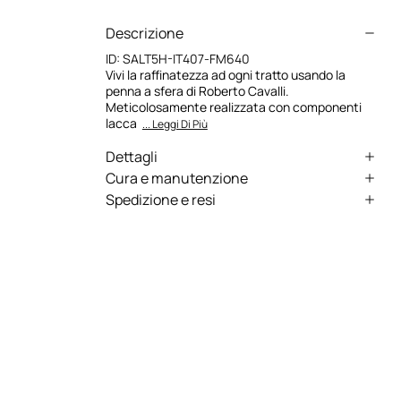
Descrizione
ID:
SALT5H-IT407-FM640
Vivi la raffinatezza ad ogni tratto usando la
penna a sfera di Roberto Cavalli.
Meticolosamente realizzata con componenti
lacca
... Leggi Di Più
Dettagli
PENNA ROBERTO CAVALLI
Cura e manutenzione
Spedizione e resi
143 x 15mm
Composizione:Ottone
Spediamo in tutto il mondo grazie a corrieri
Colore argento con laccatura nera
specializzati (tranne alcune eccezioni). Alcuni
servizi potrebbero non essere disponibili in tutti i
Paesi/regioni.
Express – consegna in 1-3 giorni lavorativi
Standard – consegna in 3-5 giorni lavorativi
Servizio di restituzione: avete 15 giorni di tempo
dalla consegna per seguire la nostra procedura
semplice e veloce di reso.