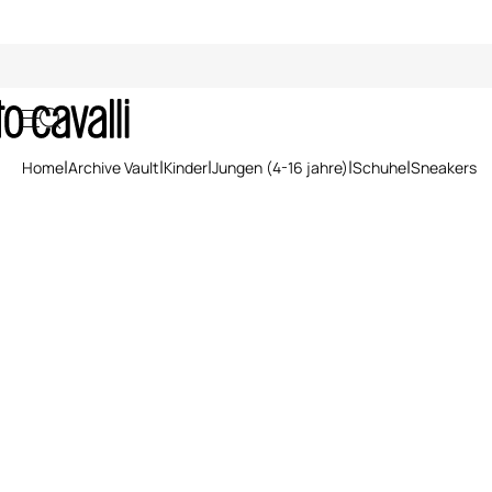
Sneakers
Home
Archive Vault
Kinder
Jungen (4-16 jahre)
Schuhe
Sneakers