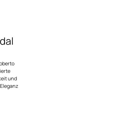
idal
oberto
ierte
eit und
 Eleganz