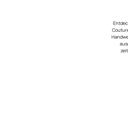
Entdec
Couture
Handwerk
ausg
zei