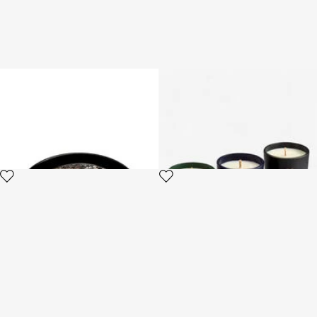
Rundes Tablett mit Queen Of
Gold Jungle Set of Three
Arizona Motiv
Scented Candles 80 G