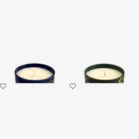
Deep Ocean Scented Candle
Wild Jungle Scented Candle
220 G
220 G