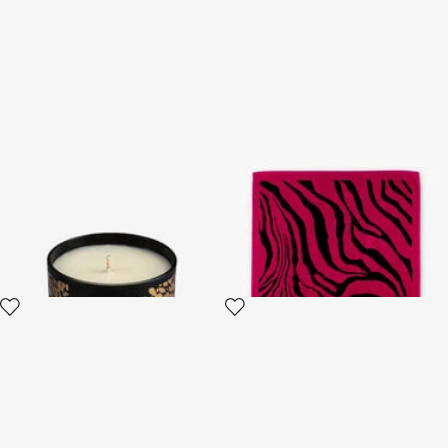
Midnight Sky Scented Candle
Strandtuch mit Zebra 2000-
220 G
Print
3 varianten