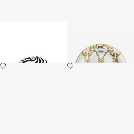
Set von 6 Zebra Flachtellern
Filigree-Print Dinner Set