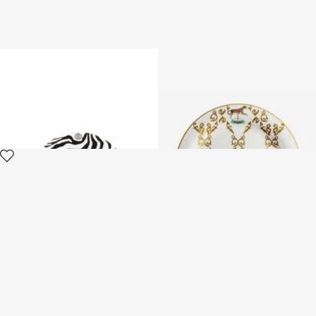
Set von 6 Zebra Flachtellern
Filigree-Print Dinner Set