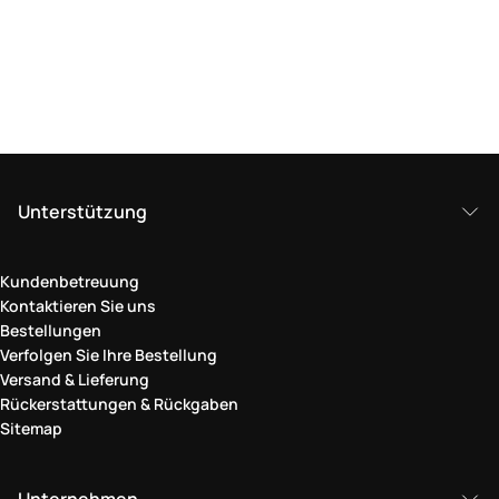
Unterstützung
Kundenbetreuung
Kontaktieren Sie uns
Bestellungen
Verfolgen Sie Ihre Bestellung
Versand & Lieferung
Rückerstattungen & Rückgaben
Sitemap