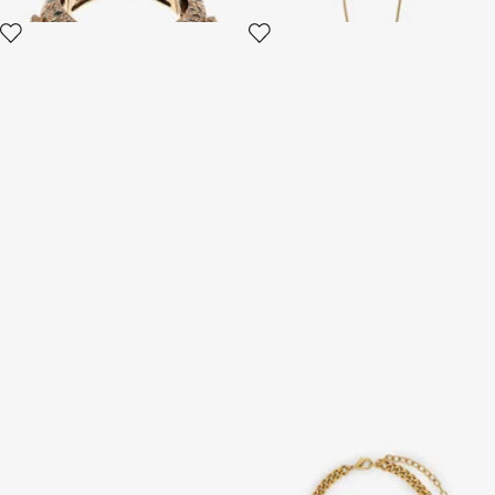
Schlangenarmband aus
Halskette Serpentine Gold
intarsiertem Messing