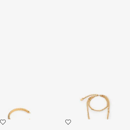
Antikgoldene Creolen mit
Halskette in Antikgold mit
Schuppenstruktur
Anhänger und
Schlangenmotiv