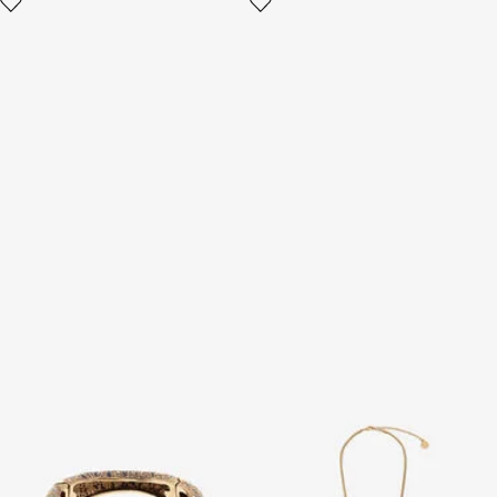
Roar Armband mit Tigerkopf
Halskette mit
in Gold
Schlangenanhänger und
Perlen