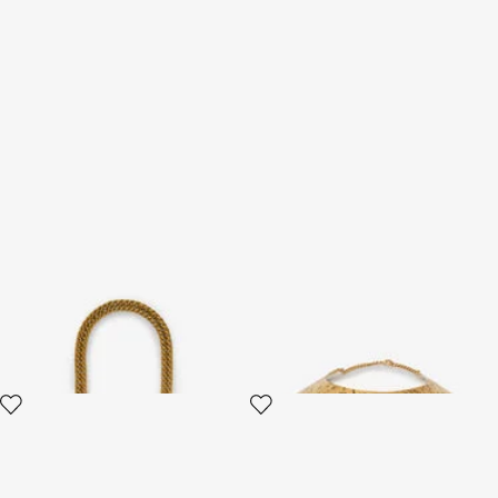
Roar Halskette
Choker-Halskette in Antikgold
mit Schlangen-Detail