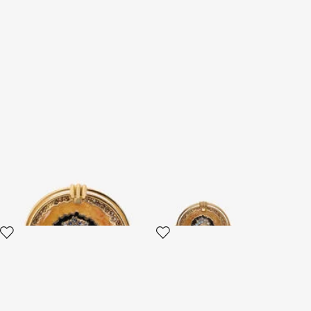
Butterfly Ring Gold Und
Butterfly Ohrringe Gold Und
Ozeanblau
Ozeanblau