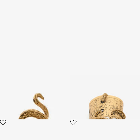
Schlangenring aus
Starre Armspange in
antikisiertem Gold
antikisiertem Gold mit
Schlangenmotiv