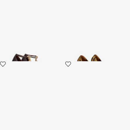
Pumps mit braunem
Pumps mit Leoparden-Print
Schuppen- und
Schlangenmotiv
2 varianten