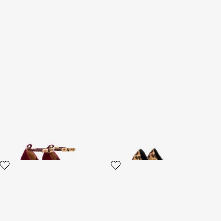
Pumps In Bordeaux Mit
Le Pettegole Pumps mit
Riemchen
Jaguarleder-Print
3 varianten