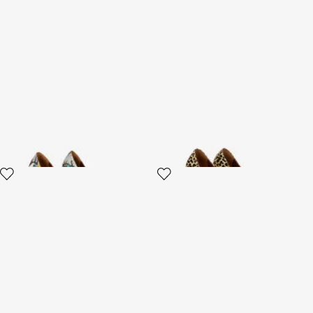
Pumps mit Florentine Flower-
Pumps aus Leder mit Animal-
Print
Print und Schlangendetail
2 varianten