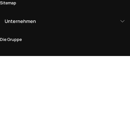
Sitemap
Unternehmen
Die Gruppe
Rechtlicher Bereich
Datenschutz und Cookie-Richtlinie
Bedingungen und Konditionen
Rückgabepolitik
Barrierefreiheitserklärung
Besuchen Sie uns im Geschäft