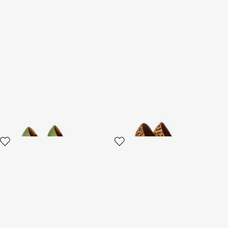
Leder-Pumps mit
Pumps Hairy Leopard Skin
Schlangendetail