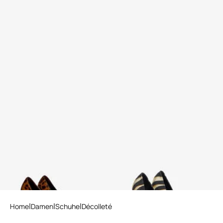
Serpentine Pumps aus Leder
Print Satin Pumps with
mit Jaguar-Print
Rhinestones
2 varianten
Home
Damen
Schuhe
Décolleté