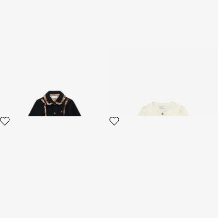
Mantel mit Animal-Print-
Jacke Mit Gepardenprint
Details