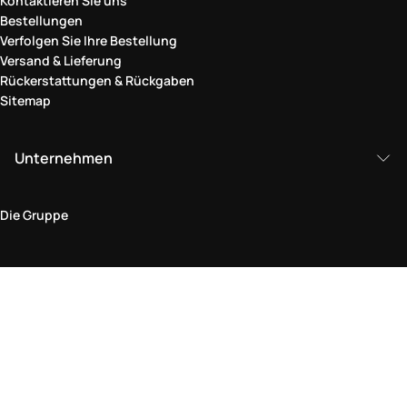
Kontaktieren Sie uns
Bestellungen
Verfolgen Sie Ihre Bestellung
Versand & Lieferung
Rückerstattungen & Rückgaben
Sitemap
Unternehmen
Die Gruppe
Rechtlicher Bereich
Datenschutz und Cookie-Richtlinie
Bedingungen und Konditionen
Rückgabepolitik
Barrierefreiheitserklärung