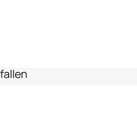
fallen
rei
en
Rechtlicher Bereich