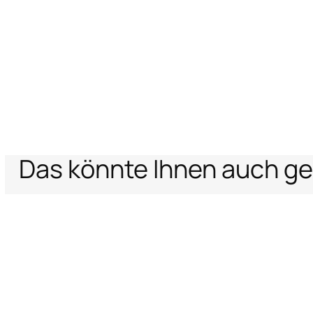
Das könnte Ihnen auch ge
Home
Archive Vault
Damen
Kleidung
Seidenhemd mit Zebrasticke
Unterstützung
Unternehm