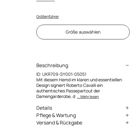
Größenführer
Größe auswählen
Beschreibung
ID:
UKR709-SY001-05051
Mit diesem Hemd im klaren und essentiellen
Design signiert Roberto Cavalli ein
authentisches Passepartout der
Damengarderobe, d
... Mehr lesen
Details
Hemd aus Seide
Pflege & Wartung
Versand & Rückgabe
Motiv Tiger Skin mit Pailletten
Externe stoff:100% Seide / Futter:100% Seide /
Wir liefern mithilfe von Fachspeditionen in die
Stickerei - Dekorfasern:40% Polyvinylchlorid,
Klassischer Kragen
ganze Welt (mit einigen Ausnahmen). Einige
40% Glasfaser, 20% Polyester