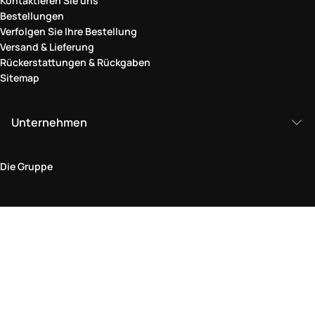
Kontaktieren Sie uns
Bestellungen
Verfolgen Sie Ihre Bestellung
Versand & Lieferung
Rückerstattungen & Rückgaben
Sitemap
Unternehmen
Die Gruppe
Rechtlicher Bereich
Datenschutz und Cookie-Richtlinie
Bedingungen und Konditionen
Rückgabepolitik
Barrierefreiheitserklärung