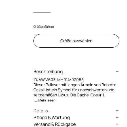
Größenführer
Größe auswählen
Beschreibung
ID:
VWM603-MH014-02065
Dieser Pullover mit langen Ärmeln von Roberto
Cavalli ist ein Symbol für unbeschwerten und
zeitgemäßen Luxus. Die Cache-Coeur-L
... Mehr lesen
Details
Pullover mit langen Ärmeln
Pflege & Wartung
Versand & Rückgabe
Shrug-Schnitt
Externe stoff:100% Viskose