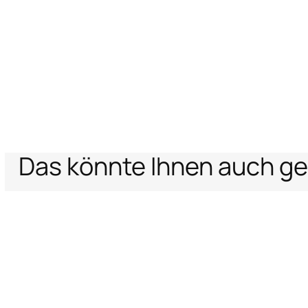
Das könnte Ihnen auch ge
Home
Archive Vault
Dunkelroter Pullover Mit Cache-Coeur-Detail
Unterstützung
Unternehm