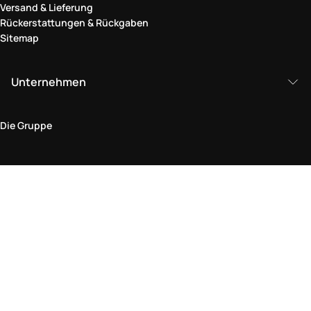
Versand & Lieferung
Rückerstattungen & Rückgaben
Sitemap
Unternehmen
Die Gruppe
Rechtlicher Bereich
Datenschutz und Cookie-Richtlinie
Bedingungen und Konditionen
Rückgabepolitik
Barrierefreiheitserklärung
Besuchen Sie uns im Geschäft