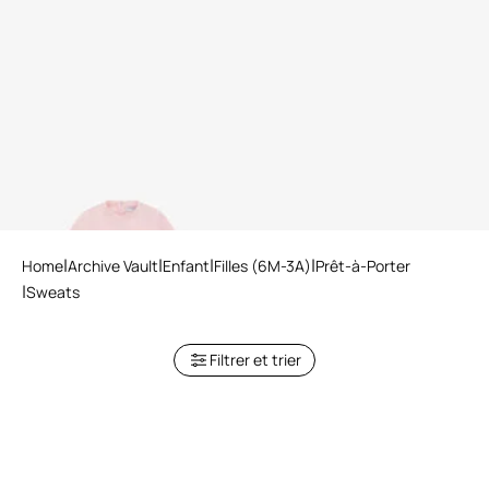
Sweat-shirt imprimé
Home
Archive Vault
Enfant
Filles (6M-3A)
Prêt-à-Porter
Sweats
Filtrer et trier