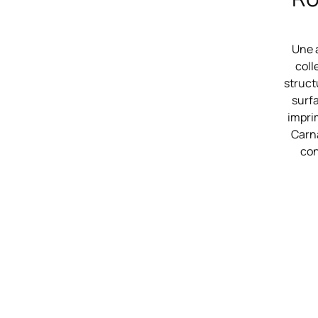
Une 
coll
struct
surf
imprim
Carna
con