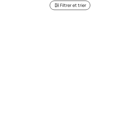
Filtrer et trier