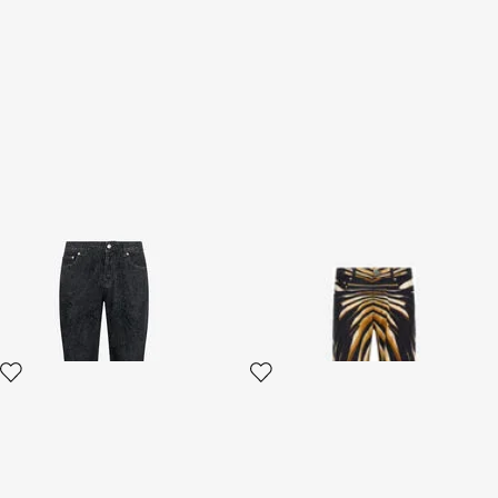
Jean à motif ornemental
Pantalon Jean Imprimé Ray of
Black
Gold