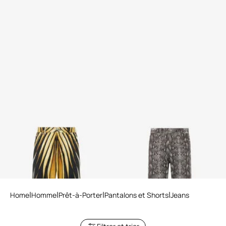
Jean Imprimé Ray of Gold
Jeans Denim Imprimé Python
2 variantes
Home
Homme
Prêt-à-Porter
Pantalons et Shorts
Jeans