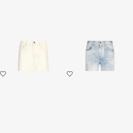
Jean Cinq Poches Crème
Jean Délavé avec Monogram
RC
3 variantes