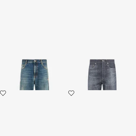
Jean en denim délavé
Jeans À Imprimé Baby Jaguar