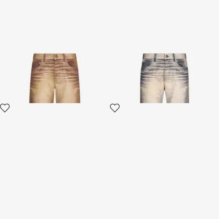
Jean Imprimé Python
Jean Pantalon À Effet Délavé
3 variantes
3 variantes