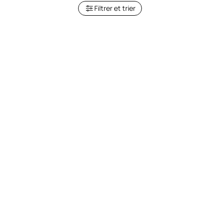
Filtrer et trier