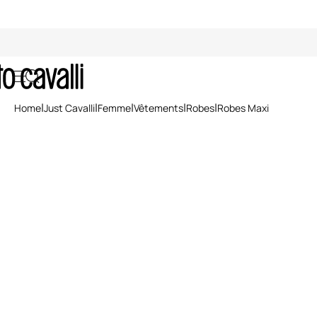
Robes longues femme
Home
Just Cavalli
Femme
Vêtements
Robes
Robes Maxi