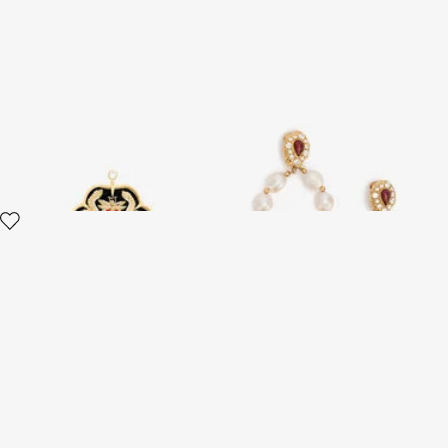
Ohrring mit RC Monogramm
Goldene Ohrringe Mit Perlen
Und Steinen In Topas-Optik