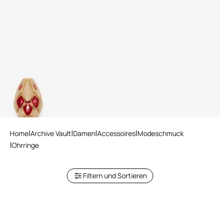
Clip-Ohrringe Mit Schlange
3 varianten
Home
Archive Vault
Damen
Accessoires
Modeschmuck
Ohrringe
Filtern und Sortieren