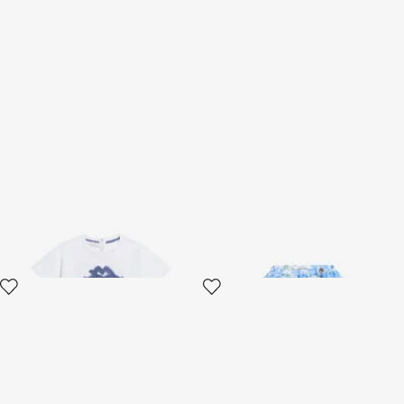
Weiße T-Shirt mit RC-Logo
Rock Aus Seidenmischung
Mit Plumago-Druck