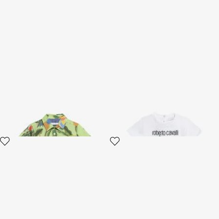
Hemd Mit Tropicana-Print
T-Shirt mit Tropical Print
Und Monogramm RC