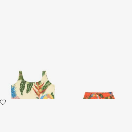
Badeanzug mit Tropicana-
Bade-Boxershorts mit
Print
Tropicana-Print