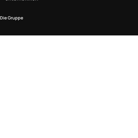
Die Gruppe
Rechtlicher Bereich
Datenschutz und Cookie-Richtlinie
Bedingungen und Konditionen
Rückgabepolitik
Barrierefreiheitserklärung
Besuchen Sie uns im Geschäft
Ein Geschäft finden