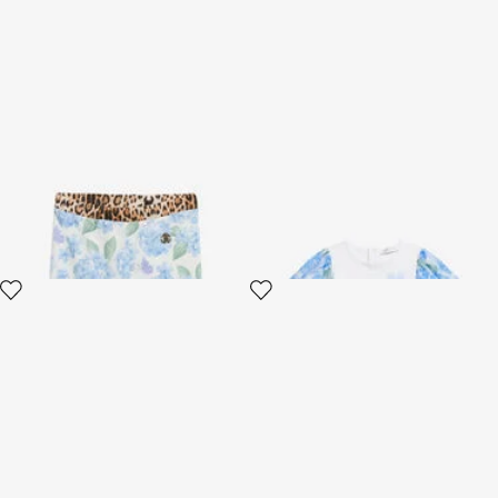
Leggings mit New-Heritage-
Weißes Baumwoll-T-Shirt mit
Print
floralen Ärmeln