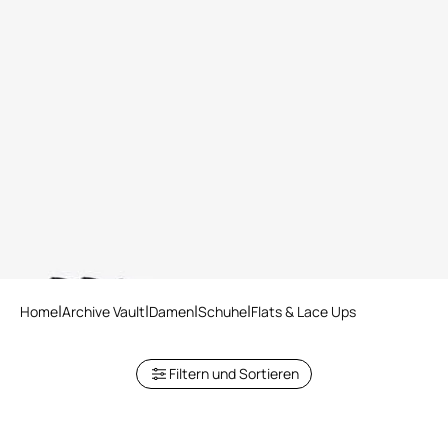
RC Logo Mocassins
2 varianten
Home
Archive Vault
Damen
Schuhe
Flats & Lace Ups
Filtern und Sortieren