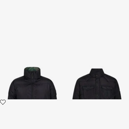
Wendbare Daunenjacke mit
Schwarze Daunenjacke mit
Tiger Camu-Print
Monogram JC
2 varianten