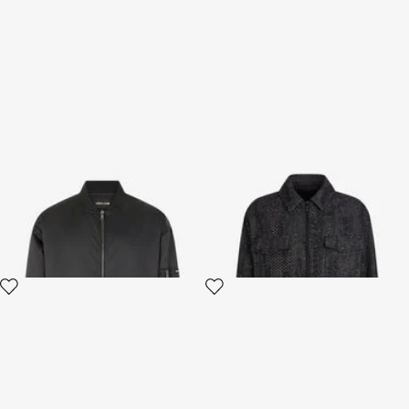
Schwarze Bomberjacke mit
Overshirt aus Baumwolle und
Monogram RC
Wolle mit Reißverschluss