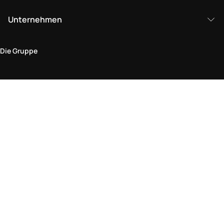
Unternehmen
Die Gruppe
Rechtlicher Bereich
Datenschutz und Cookie-Richtlinie
Bedingungen und Konditionen
Rückgabepolitik
Barrierefreiheitserklärung
Besuchen Sie uns im Geschäft
Ein Geschäft finden