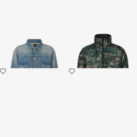
Blaue Jeansjacke
Wendbare Daunenjacke mit
Tiger Camu-Print
2 varianten