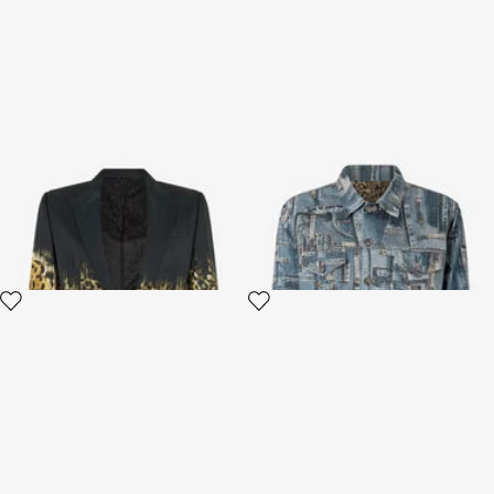
Blazer mit Print Jaguar Skin
Patchwork-Jeansjacke der
Capsule Collection