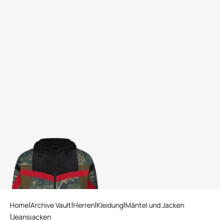
Jacke mit Tiger Camu-Druck
Home
Archive Vault
Herren
Kleidung
Mäntel und Jacken
Jeansjacken