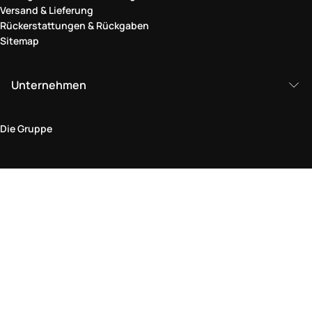
Versand & Lieferung
Rückerstattungen & Rückgaben
Sitemap
Unternehmen
Die Gruppe
Rechtlicher Bereich
Datenschutz und Cookie-Richtlinie
Bedingungen und Konditionen
Rückgabepolitik
Barrierefreiheitserklärung
Besuchen Sie uns im Geschäft