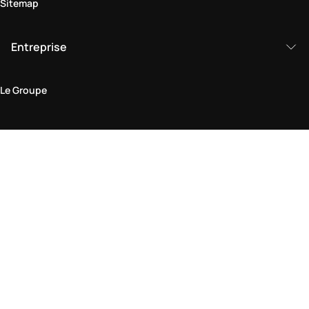
Sitemap
Entreprise
Le Groupe
Domaine juridique
Politique de Confidentialité et de Cookies
Conditions générales d'utilisation
Politique de retour
Déclaration d'accessibilité
Visitez-nous en boutique