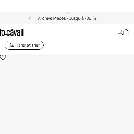
Archive Pieces - Jusqu’à -80 %
Sweats Bébé Garçon (6M-3A)
Filtrer et trier