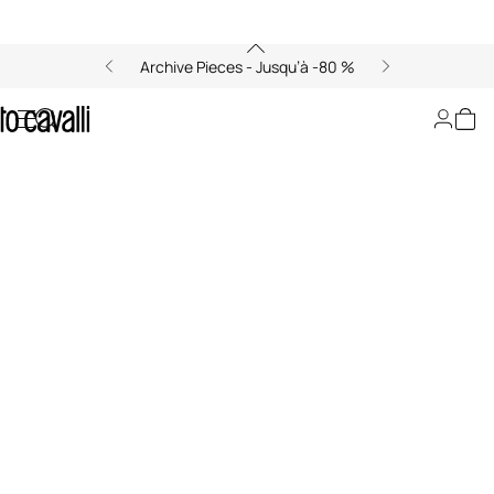
Archive Pieces - Jusqu’à -80 %
Fashion Show Fall Winter 2025-26
00:00/00:00