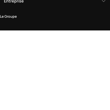
Entreprise
Le Groupe
Domaine juridique
Politique de Confidentialité et de Cookies
Conditions générales d'utilisation
Politique de retour
Déclaration d'accessibilité
Visitez-nous en boutique
Trouver une boutique