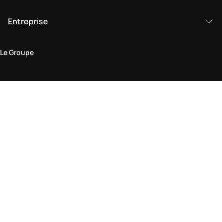
Entreprise
Le Groupe
Domaine juridique
Politique de Confidentialité et de Cookies
Conditions générales d'utilisation
Politique de retour
Déclaration d'accessibilité
Visitez-nous en boutique
Trouver une boutique