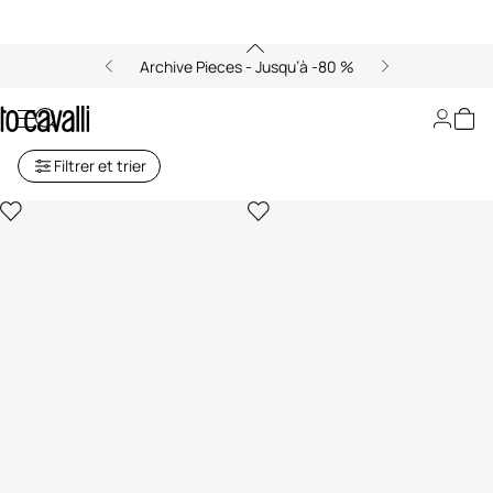
Archive Pieces - Jusqu’à -80 %
Art de la table
Filtrer et trier