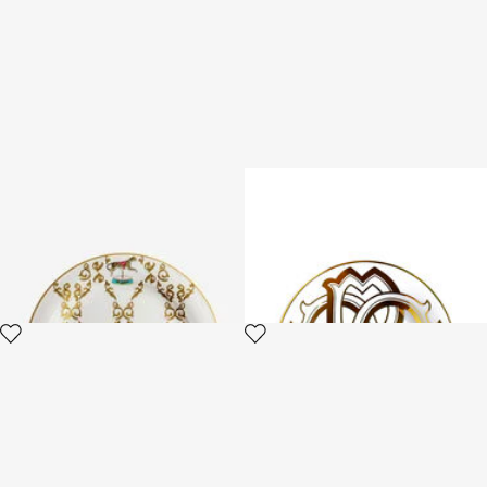
Filigree-Print Dinner Set
MONOGRAM GOLD 2 BREAD
PLATES SET