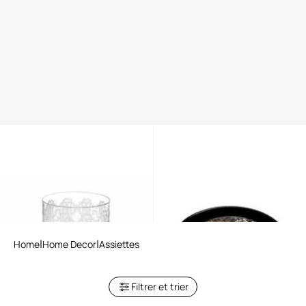
MONOGRAM ALLOVER PLATIN
Plateau rond à imprimé Queen
2 GLASSES SET
Of Arizona
Home
Home Decor
Assiettes
Filtrer et trier