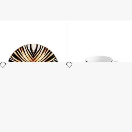
RAY OF GOLD CHARGER
MONOGRAM BLACK- 2 TEA
CUPS IN GIFT BOX