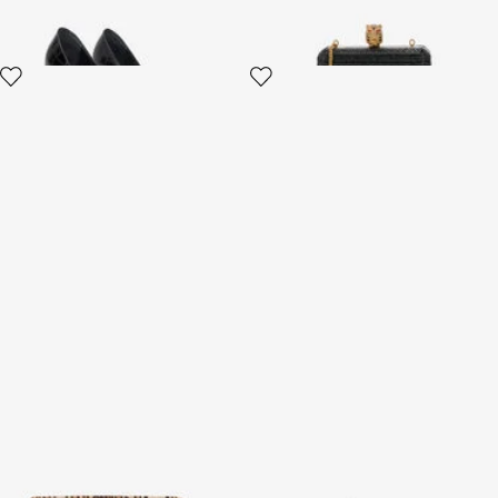
Sarong Imprimé Léopard
Jaguar Skin print dress