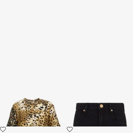
T-shirt with Jaguar Skin print
Mini-jupe En Jean Noire Avec
Broderie Serpent