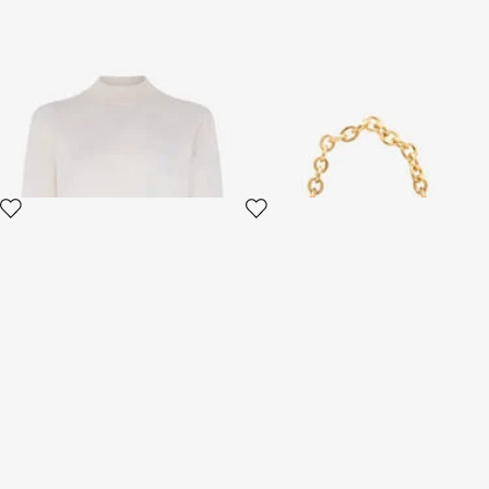
Pull en coton
Petit Sac À Imprimé Leopard
Skin Et Chaîne
2 variantes