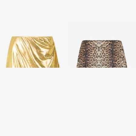
Paréo Doré
Paréo à Imprimé Léopard