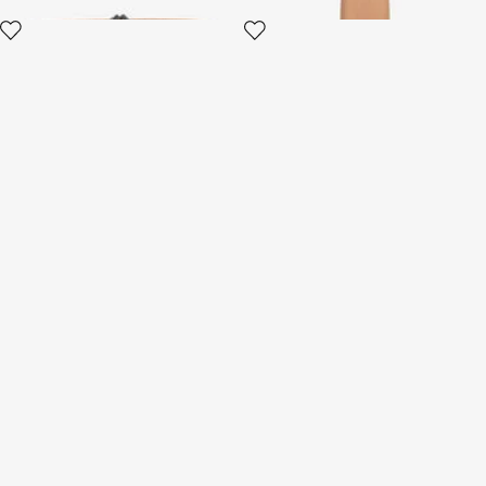
Escarpins Façon Écailles De
Pochette Avec Strass Et Tigre
Crocodile