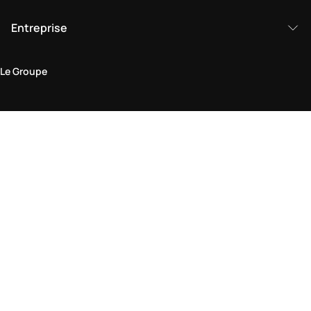
Entreprise
Le Groupe
Domaine juridique
Politique de Confidentialité et de Cookies
Conditions générales d'utilisation
Politique de retour
Déclaration d'accessibilité
Visitez-nous en boutique
Trouver une boutique