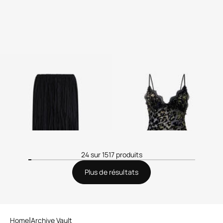
Jupe Midi en Soie avec
Minirobe En Soie Avec Ruches
Monogram RC
2 variantes
24 sur 1517 produits
Plus de résultats
Home
Archive Vault