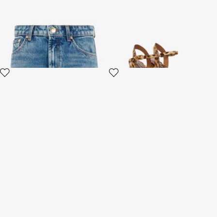
Mini-jupe En Denim Bleu
Sandales Duveteuses
Cheetah Skin