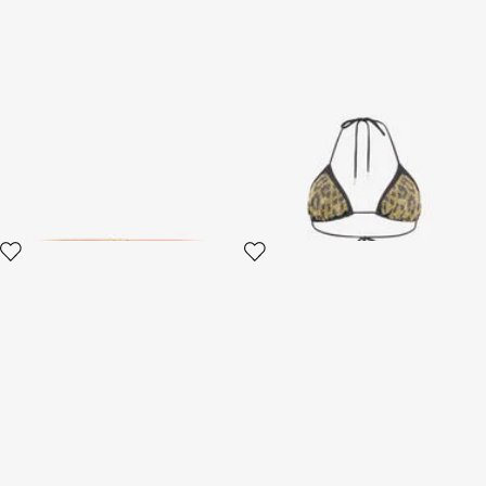
Ceinture Roar
Bikini à Motif Jaguar Brillant
3 variantes