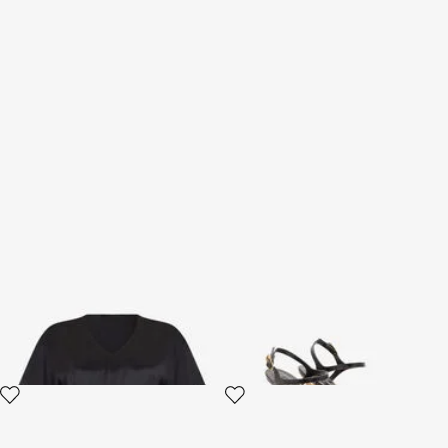
Top Noir En Soie Avec
Sandales Slingbacks Façon
Découpes
Croco
2 variantes