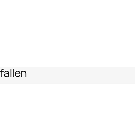
fallen
ni
en
Rechtlicher Bereich