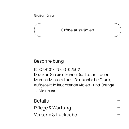
Größenführer
Größe auswählen
Beschreibung
ID:
QKR101-LNF50-02502
Drücken Sie eine kühne Dualität mit dem
Murena Minikleid aus. Der ikonische Druck,
aufgeteilt in leuchtende Violett- und Orange
... Mehr lesen
Details
Figurbetontes Minikleid mit zweifarbigem
Pflege & Wartung
Murena-Druck
Versand & Rückgabe
Externe stoff:86% Polyamid, 14% Elasthan /
Tiefer V-Ausschnitt mit Schnürdetail und
Wir liefern mithilfe von Fachspeditionen in die
Futter:86% Polyamid, 14% Elasthan
Nieten
ganze Welt (mit einigen Ausnahmen). Einige