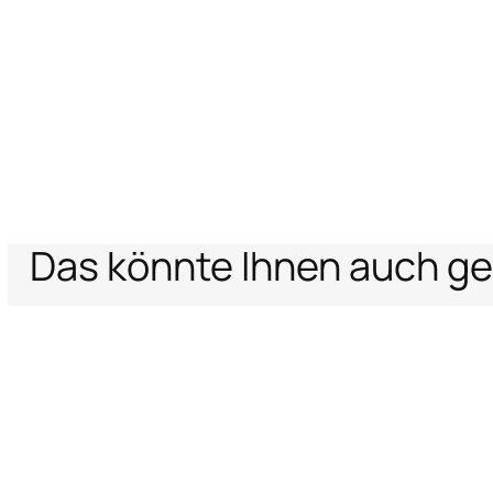
Das könnte Ihnen auch ge
Home
Archive Vault
Damen
Kleidung
Kleider
Murena Druck Kleid Mi
Unterstützung
Unternehm