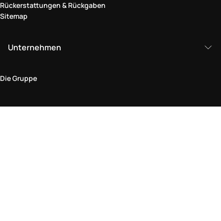
Rückerstattungen & Rückgaben
Sitemap
Unternehmen
Die Gruppe
Rechtlicher Bereich
Datenschutz und Cookie-Richtlinie
Bedingungen und Konditionen
Rückgabepolitik
Barrierefreiheitserklärung
Besuchen Sie uns im Geschäft