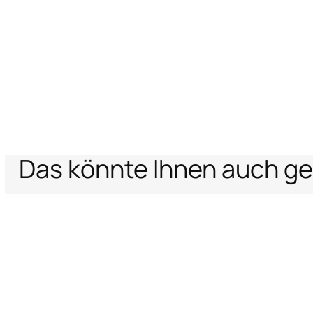
Das könnte Ihnen auch ge
Home
Archive Vault
Damen
Taschen
Fang Bag Shoulder bag
Unterstützung
Unternehm