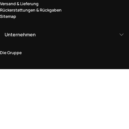
Versand & Lieferung
Rückerstattungen & Rückgaben
Sitemap
Unternehmen
Die Gruppe
Rechtlicher Bereich
Datenschutz und Cookie-Richtlinie
Bedingungen und Konditionen
Rückgabepolitik
Barrierefreiheitserklärung
Besuchen Sie uns im Geschäft