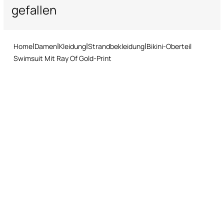
gefallen
Rückgabeservice: Sie haben 15 Tage ab Lieferung Zeit, unser
einem leichten Kaftan für einen kompletten Resort-Look
Nicht im Trommeltrockner trocknen
schnelles und einfaches Rückgabeverfahren zu befolgen.
Made in Italy
Tropfnasses Flachliegen zum Trocknen
Home
Damen
Kleidung
Strandbekleidung
Bikini-Oberteil
Bügeln bei niedriger Temperatur
Swimsuit Mit Ray Of Gold-Print
Trockenreinigung mit Tetrachlorethylen oder
Kohlenwasserstoffen - heikler Prozess