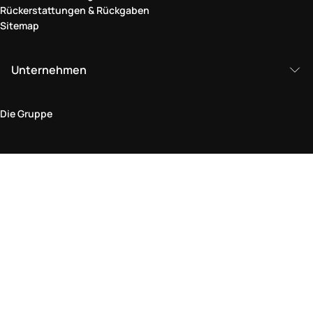
Rückerstattungen & Rückgaben
Sitemap
Unternehmen
Die Gruppe
Rechtlicher Bereich
Datenschutz und Cookie-Richtlinie
Bedingungen und Konditionen
Rückgabepolitik
Barrierefreiheitserklärung
Besuchen Sie uns im Geschäft