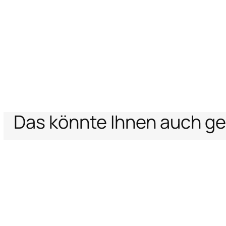
Das könnte Ihnen auch ge
Home
Damen
Taschen
Tasche mit goldenem Python-Muster und 
Unterstützung
Unternehm