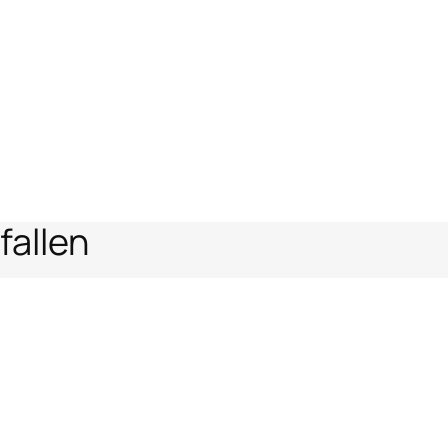
fallen
Schlangenmotiv
en
Rechtlicher Bereich