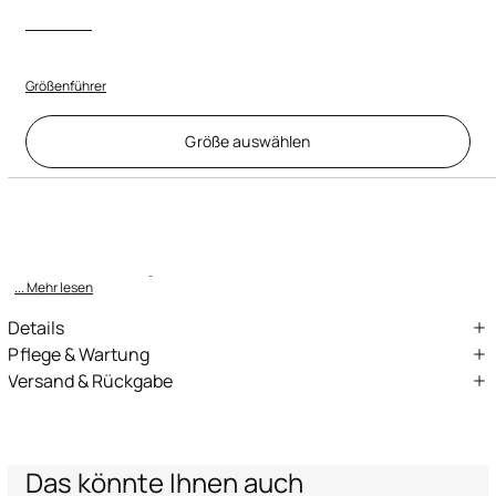
Größenführer
Größe auswählen
Beschreibung
ID:
VRT700-CH026-00052
Diese Version aus reiner Baumwolle ist eine Neuinterpretation des
klassischen einfarbigen Hemdes für Herren von Roberto Cavall
... Mehr lesen
Details
Bluse aus reiner Baumwolle
Pflege & Wartung
Versand & Rückgabe
Monogramm Mirror Snake als Stickerei am Saum unten an der
Externe stoff:100% Baumwolle
Vorderseite
Wir liefern mithilfe von Fachspeditionen in die ganze Welt (mit
einigen Ausnahmen). Einige Leistungen könnten nicht in allen
Spitzer Kragen
Ländern verfügbar sein.
Lange Ärmel
Express – Lieferung innerhalb 1-3 Werktagen
Das könnte Ihnen auch
Manschetten mit Knöpfen
Standard – Lieferung innerhalb 3-5 Werktagen