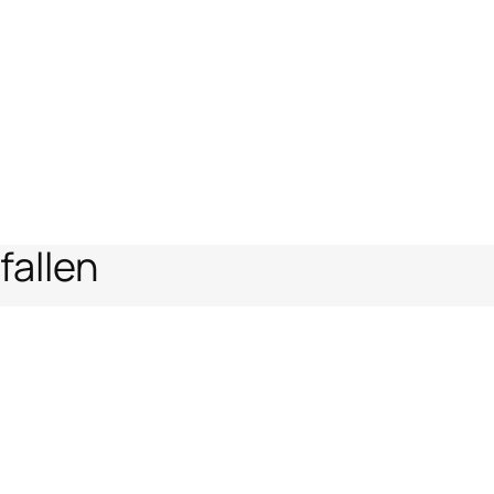
fallen
ter
en
Rechtlicher Bereich