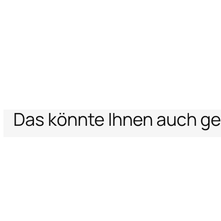
Das könnte Ihnen auch ge
Home
Herren
Kleidung
T-Shirts und Polos
Top Mit Ray Devoré Mus
Unterstützung
Unternehm