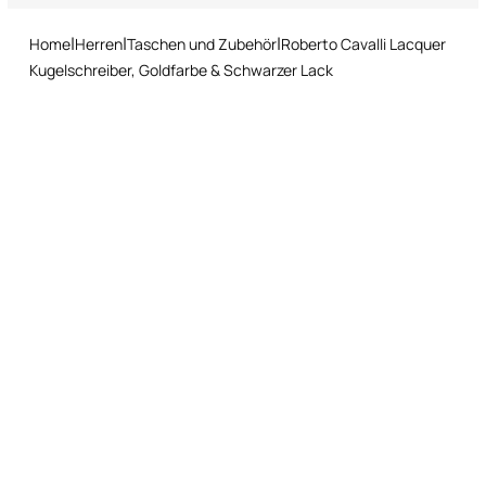
Elegante, gebrandete Hülle
Nicht chemisch reinigen
Home
Herren
Taschen und Zubehör
Roberto Cavalli Lacquer
Kugelschreiber, Goldfarbe & Schwarzer Lack