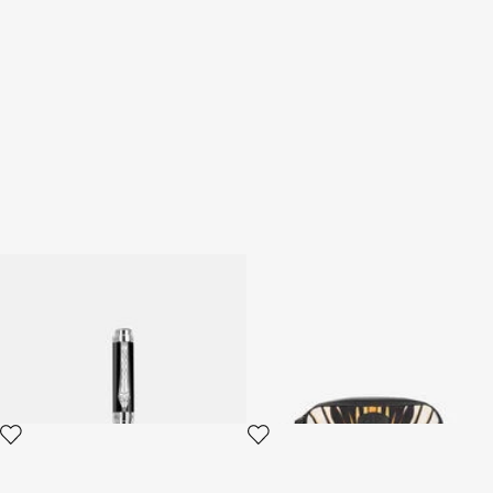
Stylo-bille Roberto Cavalli
Pochette Avec Imprimé Rayon
Serpentine
D'or
2 variantes