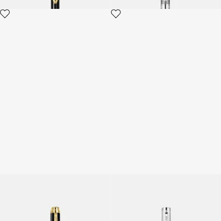
Stylo-bille Roberto Cavalli
Stylo à bille Chevron Roberto
Serpentine
Cavalli
2 variantes
4 variantes