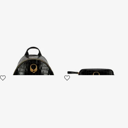
Sac À Dos Roar En Cuir Noir
Trousse À Maquillage En Cuir
Noir