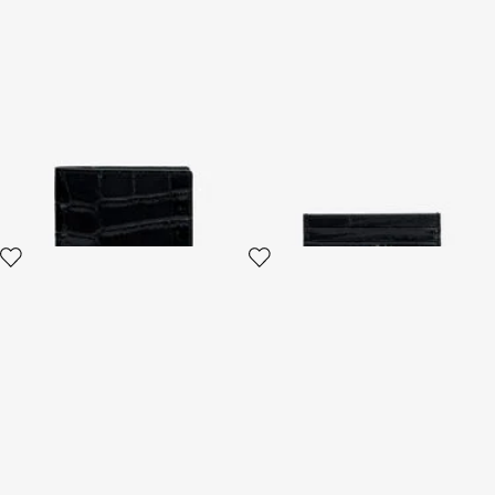
Portefeuille en cuir imprimé
Porte-Cartes Noir avec Pièce
crocodile
Roar