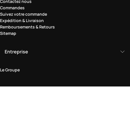
Contactez nous
Commandes
Suivez votre commande
Expédition & Livraison
Remboursements & Retours
Sitemap
Entreprise
Le Groupe
Domaine juridique
Politique de Confidentialité et de Cookies
Conditions générales d'utilisation
Politique de retour
Déclaration d'accessibilité