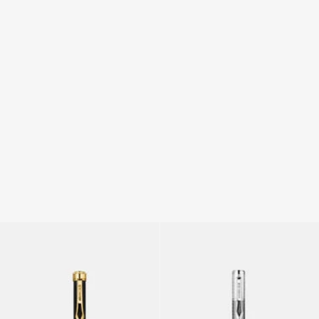
Stylo à bille laqué Roberto
Stylo bille Chevron Roberto
Cavalli
Cavalli
4 variantes