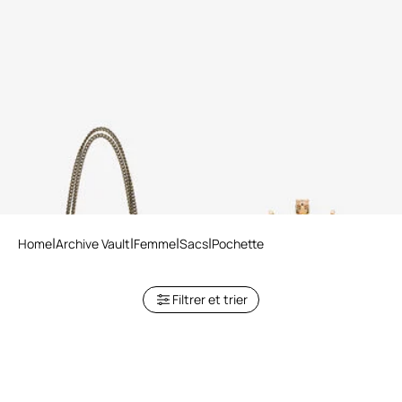
Sac avec Mirror Snake
Pochette En Cuir Avec Tigre
Monogram
Home
Archive Vault
Femme
Sacs
Pochette
Filtrer et trier