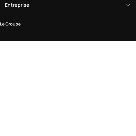
Entreprise
Le Groupe
Domaine juridique
Politique de Confidentialité et de Cookies
Conditions générales d'utilisation
Politique de retour
Déclaration d'accessibilité
Visitez-nous en boutique
Trouver une boutique