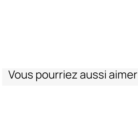
Vous pourriez aussi aimer
Home
Femme
Prêt-à-Porter
Robes
Combinaison en denim patch
Soutien
Entreprise